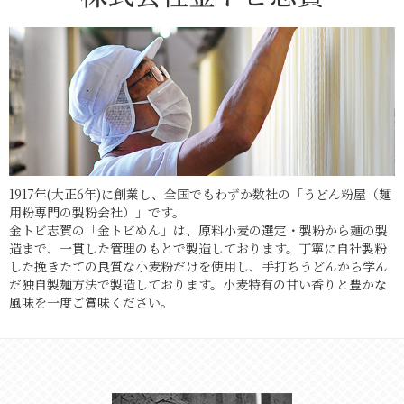
1917年(大正6年)に創業し、全国でもわずか数社の「うどん粉屋（麺
用粉専門の製粉会社）」です。
金トビ志賀の「金トビめん」は、原料小麦の選定・製粉から麺の製
造まで、一貫した管理のもとで製造しております。丁寧に自社製粉
した挽きたての良質な小麦粉だけを使用し、手打ちうどんから学ん
だ独自製麺方法で製造しております。小麦特有の甘い香りと豊かな
風味を一度ご賞味ください。