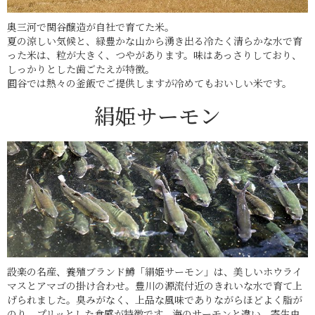
奥三河で関谷醸造が自社で育てた米。
夏の涼しい気候と、緑豊かな山から湧き出る冷たく清らかな水で育
った米は、粒が大きく、つやがあります。味はあっさりしており、
しっかりとした歯ごたえが特徴。
圓谷では熱々の釜飯でご提供しますが冷めてもおいしい米です。
絹姫サーモン
設楽の名産、養殖ブランド鱒「絹姫サーモン」は、美しいホウライ
マスとアマゴの掛け合わせ。豊川の源流付近のきれいな水で育て上
げられました。臭みがなく、上品な風味でありながらほどよく脂が
のり、プリッとした食感が特徴です。海のサーモンと違い、寄生虫