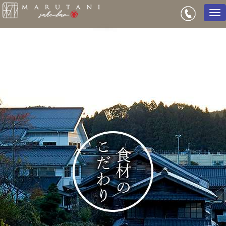
メ
ニ
ュ
ー