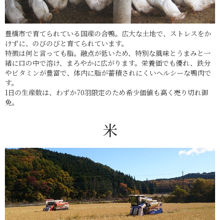
豊橋市で育てられている国産の合鴨。広大な土地で、ストレスをか
けずに、のびのびと育てられています。
特徴は何と言っても脂。融点が低いため、特別な風味とうまみと一
緒に口の中で溶け、まろやかに広がります。栄養価でも優れ、鉄分
やビタミンが豊富で、体内に脂が蓄積されにくいヘルシーな鴨肉で
す。
1日の生産数は、わずか70羽限定のため希少価値も高く売り切れ御
免。
米