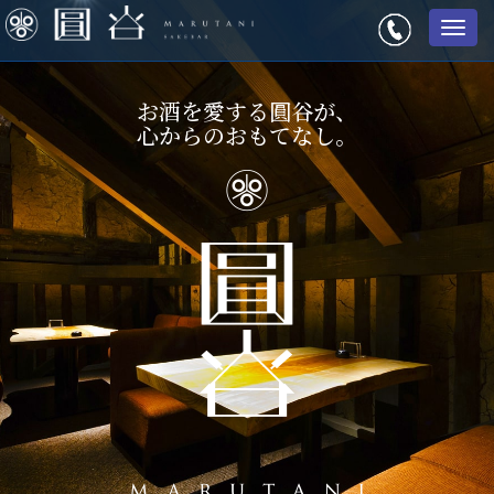
メ
ニ
ュ
ー
お酒を愛する圓谷が、
心からのおもてなし。