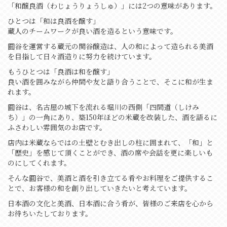
「和醸良酒（わじょうりょうしゅ）」には2つの意味があります。
ひとつは「和は良酒を醸す」
蔵人のチームワークが良い酒を造るという意味です。
圓谷を運営する蔵元の関谷醸造は、人の和によって造られる美酒
を目指して
日々酒造りに努力を続けています。
もうひとつは「良酒は和を醸す」
良い酒を囲みながら仲間や友と語り合うことで、そこに和が生ま
れます。
圓谷は、名古屋の城下を流れる堀川の西側「四間道（しけみ
ち）」の一角にあり、
築150年ほどの米蔵を改装した、酒を語るに
ふさわしい雰囲気のお店です。
店内は米蔵ならではの土壁とむき出しの柱に囲まれて、「和」と
「歴史」を感じて頂くことができ、
酒の席や会話を更に楽しいも
のにしてくれます。
そんな圓谷で、美酒と酒を引き立てる肴やお料理をご提供するこ
とで、
お客様の和を創り出していきたいと考えています。
日本酒の文化と美酒、日本酒に合う肴が、皆様のご来店を心から
お待ちいたしております。