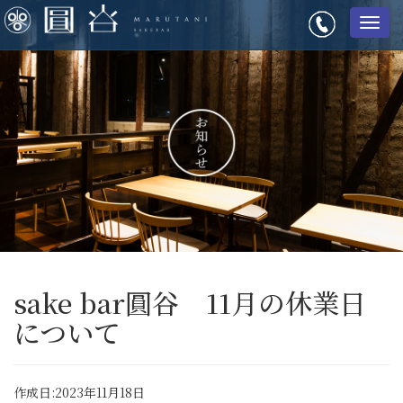
メ
ニ
ュ
ー
sake bar圓谷 11月の休業日
について
作成日:2023年11月18日